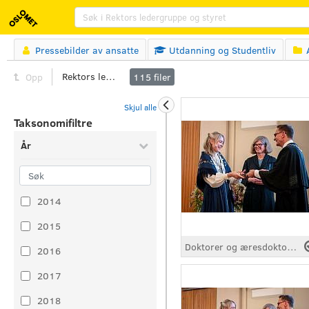
Søk
Pressebilder av ansatte
Utdanning og Studentliv



Rektors ledergruppe og styret
Opp
115
filer
Skjul alle
Taksonomifiltre
År
2014
2015
Doktorer og æresdoktorer kreert
2016
2017
2018