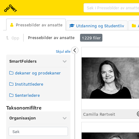
Pressebilder av ansatte

Utdanning og Studentliv


Pressebilder av ansatte
Opp
1229
filer
Skjul alle
SmartFolders
dekaner og prodekaner
Instituttledere
Senterledere
Taksonomifiltre
Camilla Rørtveit
Organisasjon