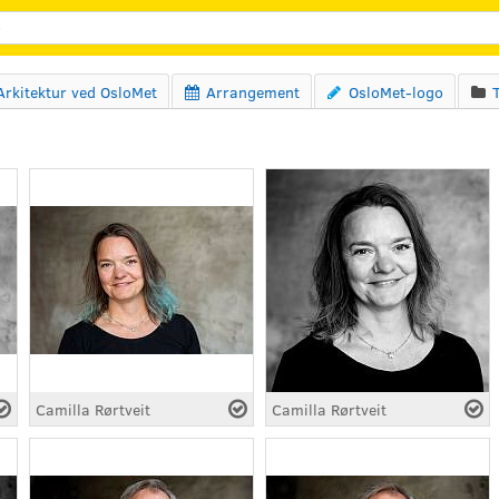
Søk
Arkitektur ved OsloMet
Arrangement
OsloMet-logo



Camilla Rørtveit
Camilla Rørtveit