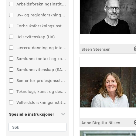
Arbeidsforskningsinstituttet (AFI)
By- og regionforskningsinstituttet (NIBR)
Forbruksforskningsinstituttet SIFO
Helsevitenskap (HV)
Lærerutdanning og internasjonale studier (LUI)
Steen Steensen
Samfunnskontakt og kommunikasjon
Samfunnsvitenskap (SAM)
Senter for profesjonsstudier
Teknologi, kunst og design
Velferdsforskningsinstituttet (NOVA)
Spesielle instruksjoner
Anne Birgitta Nilsen