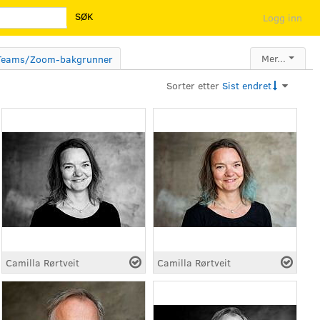
SØK
Logg inn
Mer...
Teams/Zoom-bakgrunner
Sorter etter
Sist endret
Camilla Rørtveit
Camilla Rørtveit