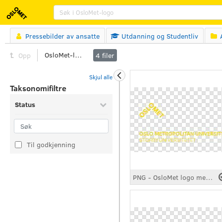
Søk
Pressebilder av ansatte
Utdanning og Studentliv



OsloMet-logo
Opp
4
filer
Skjul alle
Taksonomifiltre
Status
Til godkjenning
PNG - OsloMet logo med signatur